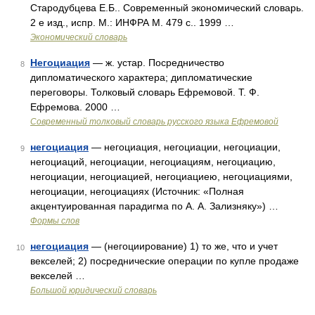
Стародубцева Е.Б.. Современный экономический словарь.
2 е изд., испр. М.: ИНФРА М. 479 с.. 1999 …
Экономический словарь
Негоциация
— ж. устар. Посредничество
8
дипломатического характера; дипломатические
переговоры. Толковый словарь Ефремовой. Т. Ф.
Ефремова. 2000 …
Современный толковый словарь русского языка Ефремовой
негоциация
— негоциация, негоциации, негоциации,
9
негоциаций, негоциации, негоциациям, негоциацию,
негоциации, негоциацией, негоциациею, негоциациями,
негоциации, негоциациях (Источник: «Полная
акцентуированная парадигма по А. А. Зализняку») …
Формы слов
негоциация
— (негоциирование) 1) то же, что и учет
10
векселей; 2) посреднические операции по купле продаже
векселей …
Большой юридический словарь